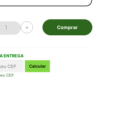
+
Comprar
Bulbophyllum labuanum quantidade
A ENTREGA
meu CEP