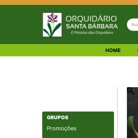
HOME
Bulbophyllum labuan
GRUPOS
Promoções