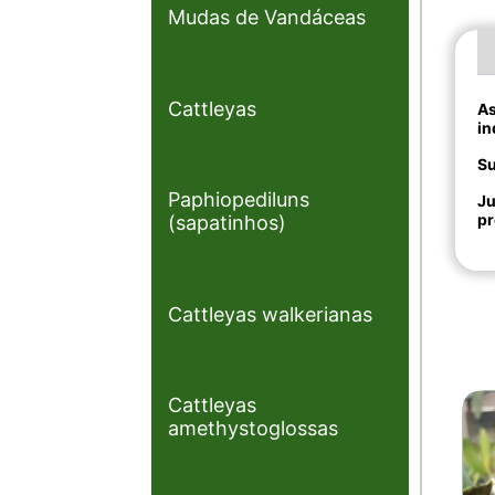
Mudas de Vandáceas
Cattleyas
As
in
Su
Paphiopediluns
Ju
pr
(sapatinhos)
Cattleyas walkerianas
Cattleyas
amethystoglossas