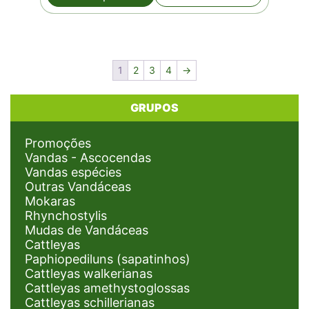
1
2
3
4
→
GRUPOS
Promoções
Vandas - Ascocendas
Vandas espécies
Outras Vandáceas
Mokaras
Rhynchostylis
Mudas de Vandáceas
Cattleyas
Paphiopediluns (sapatinhos)
Cattleyas walkerianas
Cattleyas amethystoglossas
Cattleyas schillerianas