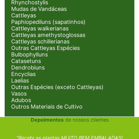
Rhynchostylis
Mudas de Vandáceas
Cattleyas
Paphiopediluns (sapatinhos)
Cattleyas walkerianas
Cattleyas amethystoglossas
Cattleyas schillerianas
Outras Cattleyas Espécies
Bulbophylluns
Catasetuns
Dendrobiuns
Encyclias
Laelias
Outras Espécies (exceto Cattleyas)
Vasos
Adubos
Outros Materiais de Cultivo
Depoimentos
de nossos clientes
“Recebi as plantas MUITO BEM EMBALADAS!