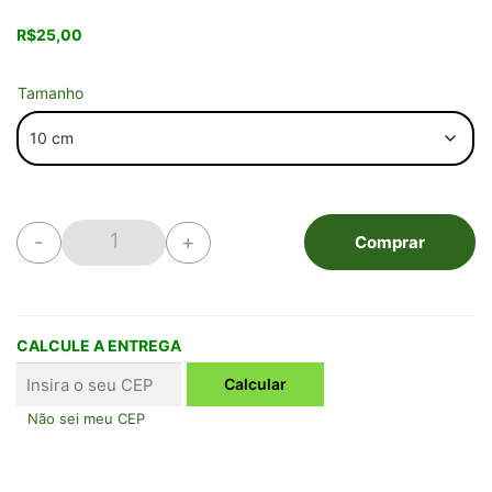
R$
25,00
Tamanho
-
+
Comprar
Cattleya amethystoglossa alba Lorena x alba BV x 
CALCULE A ENTREGA
Não sei meu CEP