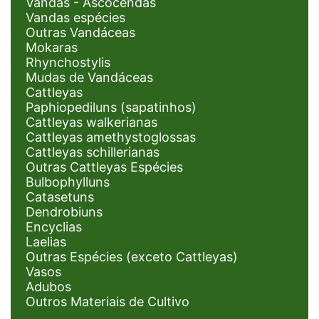
Vandas - Ascocendas
Vandas espécies
Outras Vandáceas
Mokaras
Rhynchostylis
Mudas de Vandáceas
Cattleyas
Paphiopediluns (sapatinhos)
Cattleyas walkerianas
Cattleyas amethystoglossas
Cattleyas schillerianas
Outras Cattleyas Espécies
Bulbophylluns
Catasetuns
Dendrobiuns
Encyclias
Laelias
Outras Espécies (exceto Cattleyas)
Vasos
Adubos
Outros Materiais de Cultivo