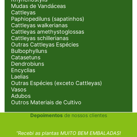
Mudas de Vandáceas
Cattleyas
Paphiopediluns (sapatinhos)
Cattleyas walkerianas
Cattleyas amethystoglossas
Cattleyas schillerianas
Outras Cattleyas Espécies
Bulbophylluns
Catasetuns
Dendrobiuns
Encyclias
Laelias
Outras Espécies (exceto Cattleyas)
Vasos
Adubos
Outros Materiais de Cultivo
Depoimentos
de nossos clientes
“Recebi as plantas MUITO BEM EMBALADAS!