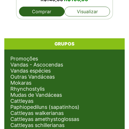
preço
preço
original
atual
Comprar
Visualizar
era:
é:
R$140,00.
R$100,00.
GRUPOS
Promoções
Vandas - Ascocendas
Vandas espécies
Outras Vandáceas
Mokaras
Rhynchostylis
Mudas de Vandáceas
Cattleyas
Paphiopediluns (sapatinhos)
Cattleyas walkerianas
Cattleyas amethystoglossas
Cattleyas schillerianas