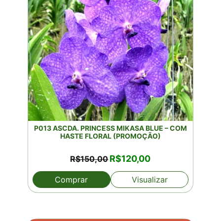
P013 ASCDA. PRINCESS MIKASA BLUE – COM
HASTE FLORAL (PROMOÇÃO)
O
O
R$
120,00
R$
150,00
preço
preço
original
atual
Comprar
Visualizar
era:
é:
R$150,00.
R$120,00.