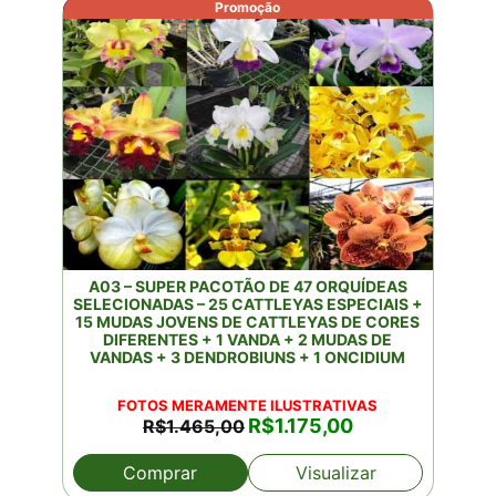
Promoção
A03 – SUPER PACOTÃO DE 47 ORQUÍDEAS
SELECIONADAS – 25 CATTLEYAS ESPECIAIS +
15 MUDAS JOVENS DE CATTLEYAS DE CORES
DIFERENTES + 1 VANDA + 2 MUDAS DE
VANDAS + 3 DENDROBIUNS + 1 ONCIDIUM
FOTOS MERAMENTE ILUSTRATIVAS
O
O
R$
1.175,00
R$
1.465,00
preço
preço
original
atual
Comprar
Visualizar
era:
é:
R$1.465,00.
R$1.175,00.