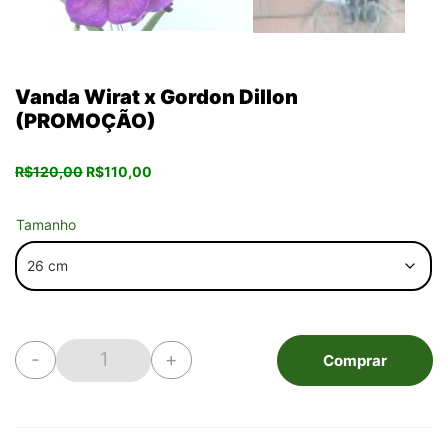
Vanda Wirat x Gordon Dillon
(PROMOÇÃO)
O
O
R$
120,00
R$
110,00
preço
preço
original
atual
era:
é:
Tamanho
R$120,00.
R$110,00.
-
+
Comprar
Vanda Wirat x Gordon Dillon (PROMOÇÃO) quanti