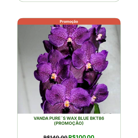
Promoção
VANDA PURE´S WAX BLUE BKT86
(PROMOÇÃO)
O
O
R$
100,00
R$
140,00