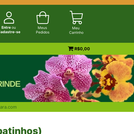
Entre
ou
Meus
Meu
adastre-se
Pedidos
Carrinho
R$
0,00
ara.com
patinhos)