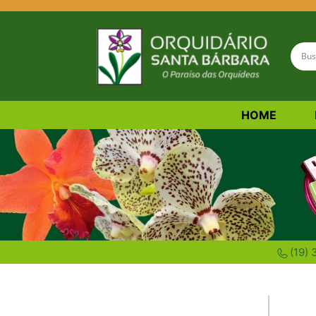
HOME
Paphiopediluns (sapa
(19)