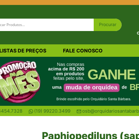
C
LISTAS DE PREÇOS
FALE CONOSCO
tinhos)
 3454.7328
(19) 99220.3499
osb@orquidariosantabarb
Paphiopediluns (sa