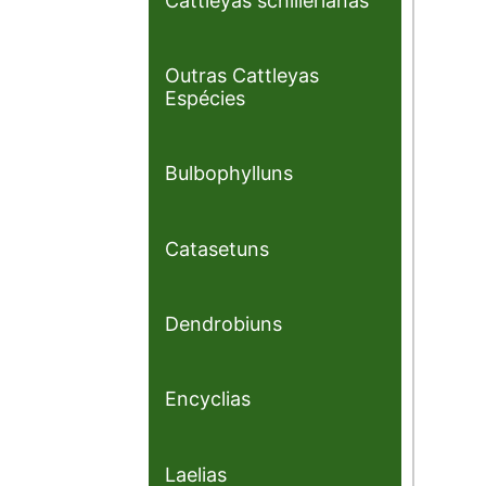
Cattleyas schillerianas
Outras Cattleyas
Espécies
Bulbophylluns
Catasetuns
Dendrobiuns
Encyclias
Laelias