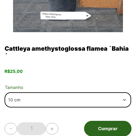
Cattleya amethystoglossa flamea `Bahia
´
R$
25,00
Tamanho
-
+
Comprar
Cattleya amethystoglossa flamea `Bahia´ quantid