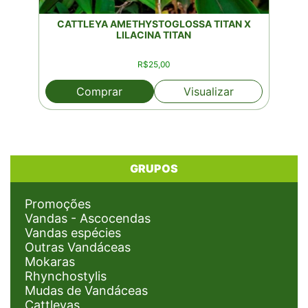
CATTLEYA AMETHYSTOGLOSSA TITAN X
LILACINA TITAN
R$
25,00
Comprar
Visualizar
GRUPOS
Promoções
Vandas - Ascocendas
Vandas espécies
Outras Vandáceas
Mokaras
Rhynchostylis
Mudas de Vandáceas
Cattleyas