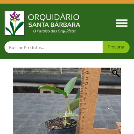
Cattleya amethystogl