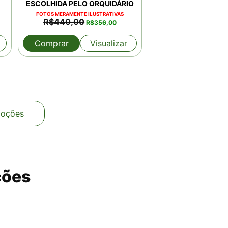
ESCOLHIDA PELO ORQUIDÁRIO
FOTOS MERAMENTE ILUSTRATIVAS
O
O
R$
440,00
R$
356,00
preço
preço
original
atual
Comprar
Visualizar
era:
é:
0.
R$440,00.
R$356,00.
moções
ções