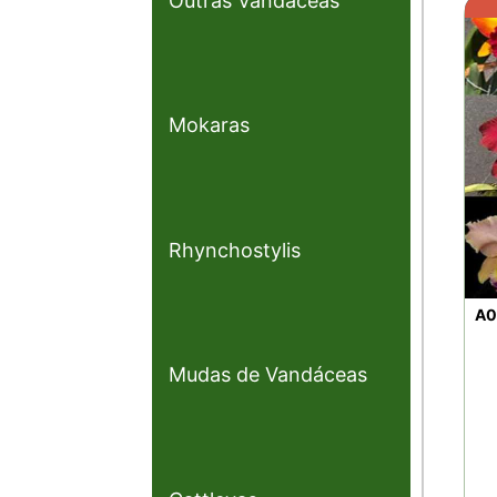
Outras Vandáceas
Mokaras
Rhynchostylis
A0
Mudas de Vandáceas