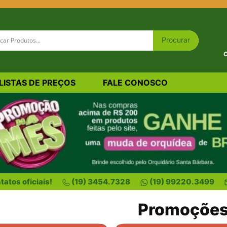
C
LISTAS DE PREÇOS
FALE CONOSCO
atos oficiais!
(19) 3454.7328
(19) 99220.3499
Promoçõe