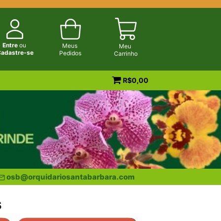
Entre
ou
Meus
Meu
adastre-se
Pedidos
Carrinho
R$
0,00
osb@orquidariosantabarbara.com
s