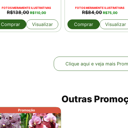
FOTOS MERAMENTE ILUSTRATIVAS
FOTOS MERAMENTE ILUSTRATIVAS
O
O
O
O
R$
138,00
R$
84,00
R$
110,00
R$
75,00
preço
preço
preço
preço
original
atual
original
atual
Comprar
Visualizar
Comprar
Visualizar
era:
é:
era:
é:
R$138,00.
R$110,00.
R$84,00.
R$75,0
Clique aqui e veja mais Pro
Outras Promo
Promoção