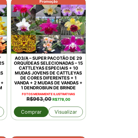
Promoção
7
A03/A – SUPER PACOTÃO DE 29
25
ORQUÍDEAS SELECIONADAS – 15
CATTLEYAS ESPECIAIS + 10
AS
MUDAS JOVENS DE CATTLEYAS
DE CORES DIFERENTES + 1
 +
VANDA + 2 MUDAS DE VANDAS +
M
1 DENDROBIUN DE BRINDE
FOTOS MERAMENTE ILUSTRATIVAS
O
O
R$
963,00
R$
778,00
ço
preço
preço
al
original
atual
Comprar
Visualizar
era:
é:
.175,00.
R$963,00.
R$778,00.