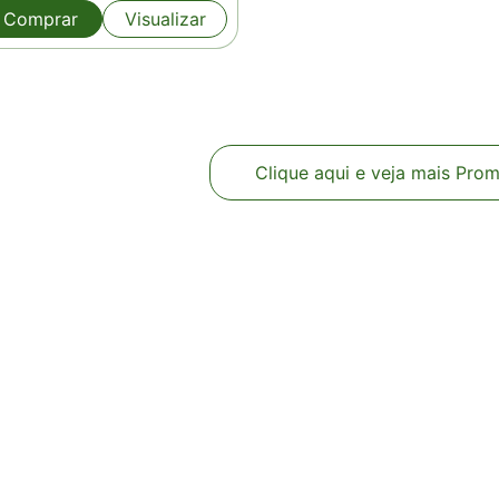
original
atual
Comprar
Visualizar
era:
é:
R$440,00.
R$356,00.
Clique aqui e veja mais Pro