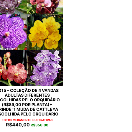
015 – COLEÇÃO DE 4 VANDAS
ADULTAS DIFERENTES
COLHIDAS PELO ORQUIDÁRIO
(R$89,00 POR PLANTA)+
RINDE: 1 MUDA DE CATTLEYA
SCOLHIDA PELO ORQUIDÁRIO
FOTOS MERAMENTE ILUSTRATIVAS
O
O
R$
440,00
R$
356,00
preço
preço