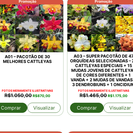
Promoção
Promoção
A03 – SUPER PACOTÃO DE 4
A01 – PACOTÃO DE 30
ORQUÍDEAS SELECIONADAS – 
MELHORES CATTLEYAS
CATTLEYAS ESPECIAIS + 15
MUDAS JOVENS DE CATTLEY
DE CORES DIFERENTES + 1
VANDA + 2 MUDAS DE VANDAS
3 DENDROBIUNS + 1 ONCIDIU
FOTOS MERAMENTE ILUSTRATIVAS
FOTOS MERAMENTE ILUSTRATIVAS
O
O
O
O
R$
1.050,00
R$
1.465,00
R$
870,00
R$
1.175,00
preço
preço
preço
pre
original
atual
original
atu
Comprar
Visualizar
Comprar
Visualizar
era:
é:
era:
é:
R$1.050,00.
R$870,00.
R$1.465,00.
R$1