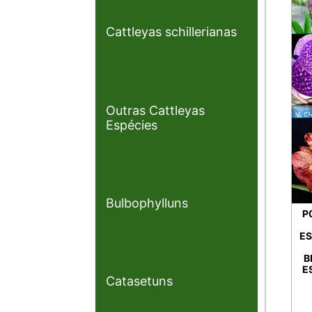
Cattleyas schillerianas
Outras Cattleyas
Espécies
Bulbophylluns
P
ES
B
E
Catasetuns