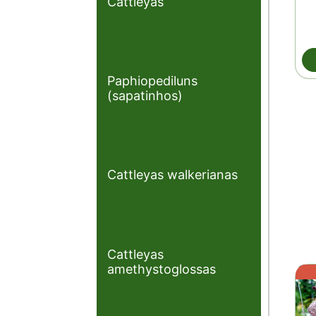
Cattleyas
Paphiopediluns
(sapatinhos)
Cattleyas walkerianas
Cattleyas
amethystoglossas