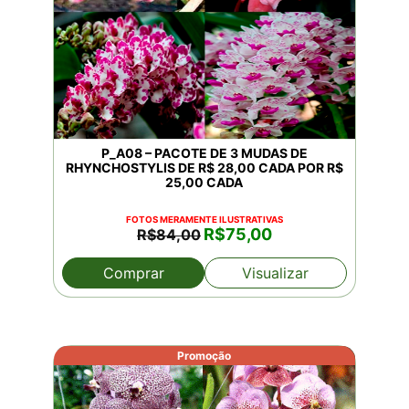
P_A08 – PACOTE DE 3 MUDAS DE
RHYNCHOSTYLIS DE R$ 28,00 CADA POR R$
25,00 CADA
FOTOS MERAMENTE ILUSTRATIVAS
O
O
R$
75,00
R$
84,00
preço
preço
original
atual
Comprar
Visualizar
era:
é:
R$84,00.
R$75,00.
Promoção