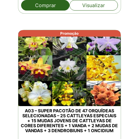
original
atual
Comprar
Visualizar
era:
é:
R$1.050,00.
R$870,00.
Promoção
A03 – SUPER PACOTÃO DE 47 ORQUÍDEAS
SELECIONADAS – 25 CATTLEYAS ESPECIAIS
+ 15 MUDAS JOVENS DE CATTLEYAS DE
CORES DIFERENTES + 1 VANDA + 2 MUDAS DE
VANDAS + 3 DENDROBIUNS + 1 ONCIDIUM