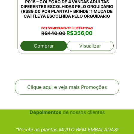
P015 – COLEÇÃO DE 4 VANDAS ADULTAS
DIFERENTES ESCOLHIDAS PELO ORQUIDÁRIO
(R$89,00 POR PLANTA)+ BRINDE: 1 MUDA DE
CATTLEYA ESCOLHIDA PELO ORQUIDÁRIO
FOTOS MERAMENTE ILUSTRATIVAS
O
O
R$
356,00
R$
440,00
preço
preço
original
atual
Comprar
Visualizar
era:
é:
R$440,00.
R$356,00.
Clique aqui e veja mais Promoções
Depoimentos
de nossos clientes
“Recebi as plantas MUITO BEM EMBALADAS!