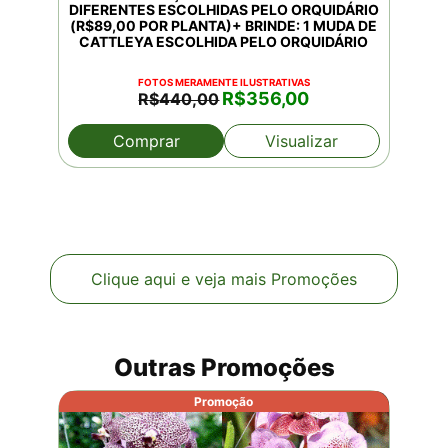
DIFERENTES ESCOLHIDAS PELO ORQUIDÁRIO
(R$89,00 POR PLANTA)+ BRINDE: 1 MUDA DE
CATTLEYA ESCOLHIDA PELO ORQUIDÁRIO
FOTOS MERAMENTE ILUSTRATIVAS
O
O
R$
356,00
R$
440,00
preço
preço
original
atual
Comprar
Visualizar
era:
é:
R$440,00.
R$356,00.
Clique aqui e veja mais Promoções
Outras Promoções
Promoção