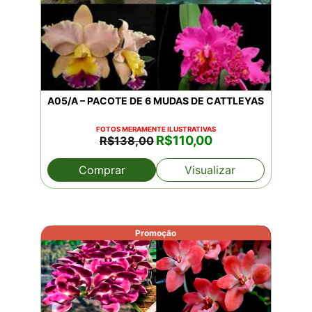
A05/A – PACOTE DE 6 MUDAS DE CATTLEYAS
FOTOS MERAMENTE ILUSTRATIVAS
O
O
R$
110,00
R$
138,00
preço
preço
original
atual
Comprar
Visualizar
era:
é:
R$138,00.
R$110,00.
Promoção