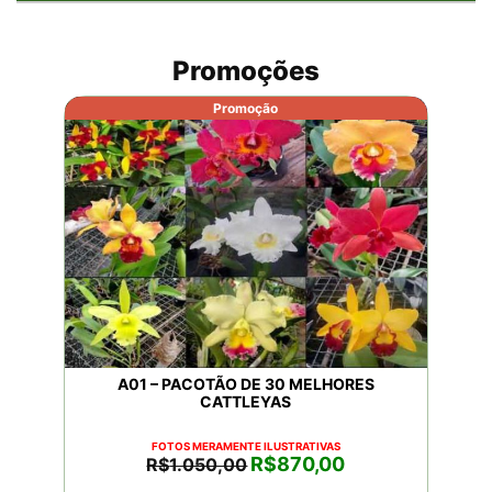
Promoções
Promoção
A01 – PACOTÃO DE 30 MELHORES
CATTLEYAS
FOTOS MERAMENTE ILUSTRATIVAS
O
O
R$
870,00
R$
1.050,00
preço
preço