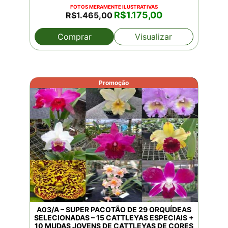
FOTOS MERAMENTE ILUSTRATIVAS
O
O
R$
1.175,00
R$
1.465,00
preço
preço
original
atual
Comprar
Visualizar
era:
é:
R$1.465,00.
R$1.175,00.
Promoção
A03/A – SUPER PACOTÃO DE 29 ORQUÍDEAS
SELECIONADAS – 15 CATTLEYAS ESPECIAIS +
10 MUDAS JOVENS DE CATTLEYAS DE CORES