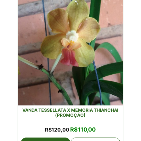
VANDA TESSELLATA X MEMORIA THIANCHAI
(PROMOÇÃO)
O
O
R$
110,00
R$
120,00
preço
preço
original
atual