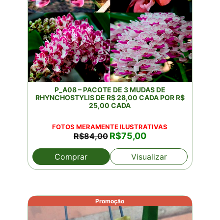
P_A08 – PACOTE DE 3 MUDAS DE
RHYNCHOSTYLIS DE R$ 28,00 CADA POR R$
25,00 CADA
FOTOS MERAMENTE ILUSTRATIVAS
O
O
R$
75,00
R$
84,00
preço
preço
original
atual
Comprar
Visualizar
era:
é:
R$84,00.
R$75,00.
Promoção