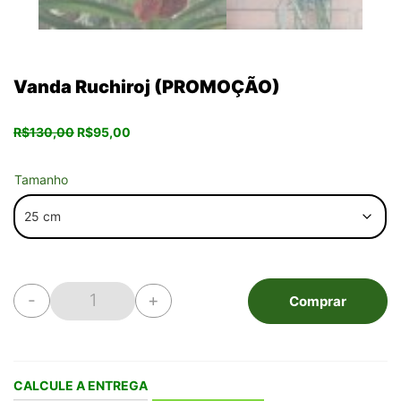
Vanda Ruchiroj (PROMOÇÃO)
O
O
R$
130,00
R$
95,00
preço
preço
original
atual
era:
é:
Tamanho
R$130,00.
R$95,00.
-
+
Comprar
Vanda Ruchiroj (PROMOÇÃO) quantidade
CALCULE A ENTREGA