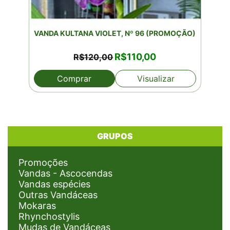
VANDA KULTANA VIOLET, Nº 96 (PROMOÇÃO)
O
O
R$
110,00
R$
120,00
preço
preço
original
atual
Comprar
Visualizar
era:
é:
R$120,00.
R$110,00.
GRUPOS
Promoções
Vandas - Ascocendas
Vandas espécies
Outras Vandáceas
Mokaras
Rhynchostylis
Mudas de Vandáceas