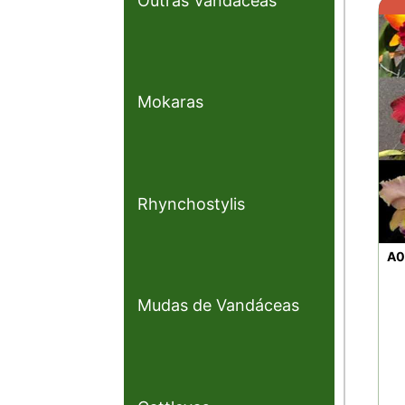
Outras Vandáceas
Mokaras
Rhynchostylis
A0
Mudas de Vandáceas