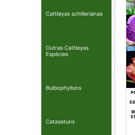
Cattleyas schillerianas
Outras Cattleyas
Espécies
Bulbophylluns
P
ES
B
E
Catasetuns