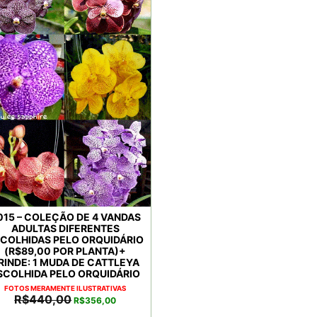
015 – COLEÇÃO DE 4 VANDAS
ADULTAS DIFERENTES
COLHIDAS PELO ORQUIDÁRIO
(R$89,00 POR PLANTA)+
RINDE: 1 MUDA DE CATTLEYA
SCOLHIDA PELO ORQUIDÁRIO
FOTOS MERAMENTE ILUSTRATIVAS
O
O
R$
440,00
R$
356,00
preço
preço