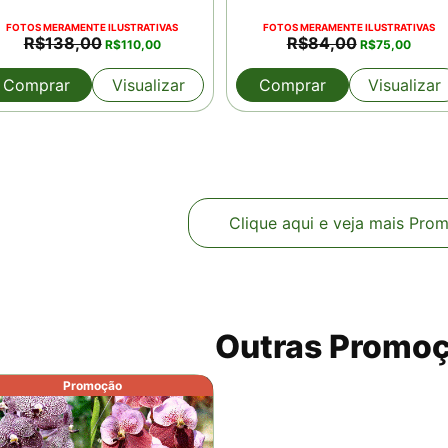
FOTOS MERAMENTE ILUSTRATIVAS
FOTOS MERAMENTE ILUSTRATIVAS
O
O
O
O
R$
138,00
R$
84,00
R$
110,00
R$
75,00
preço
preço
preço
preço
original
atual
original
atual
Comprar
Visualizar
Comprar
Visualizar
era:
é:
era:
é:
R$138,00.
R$110,00.
R$84,00.
R$75,0
Clique aqui e veja mais Pro
Outras Promo
Promoção