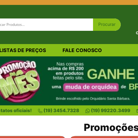
C
LISTAS DE PREÇOS
FALE CONOSCO
atos oficiais!
(19) 3454.7328
(19) 99220.3499
Promoçõe