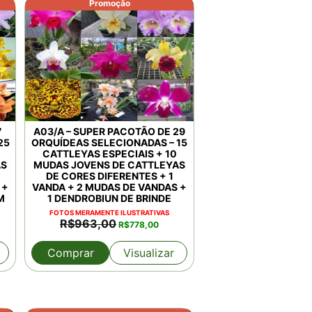
Promoção
7
A03/A – SUPER PACOTÃO DE 29
25
ORQUÍDEAS SELECIONADAS – 15
CATTLEYAS ESPECIAIS + 10
AS
MUDAS JOVENS DE CATTLEYAS
DE CORES DIFERENTES + 1
 +
VANDA + 2 MUDAS DE VANDAS +
M
1 DENDROBIUN DE BRINDE
FOTOS MERAMENTE ILUSTRATIVAS
O
O
R$
963,00
R$
778,00
ço
preço
preço
al
original
atual
Comprar
Visualizar
era:
é:
.175,00.
R$963,00.
R$778,00.