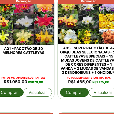
Promoção
Promoção
A03 – SUPER PACOTÃO DE 4
A01 – PACOTÃO DE 30
ORQUÍDEAS SELECIONADAS – 
MELHORES CATTLEYAS
CATTLEYAS ESPECIAIS + 15
MUDAS JOVENS DE CATTLEY
DE CORES DIFERENTES + 1
VANDA + 2 MUDAS DE VANDAS
3 DENDROBIUNS + 1 ONCIDIU
FOTOS MERAMENTE ILUSTRATIVAS
FOTOS MERAMENTE ILUSTRATIVAS
O
O
O
O
R$
1.050,00
R$
1.465,00
R$
870,00
R$
1.175,00
preço
preço
preço
pre
original
atual
original
atu
Comprar
Visualizar
Comprar
Visualizar
era:
é:
era:
é:
R$1.050,00.
R$870,00.
R$1.465,00.
R$1