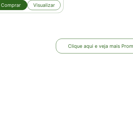
original
atual
Comprar
Visualizar
era:
é:
R$440,00.
R$356,00.
Clique aqui e veja mais Pro