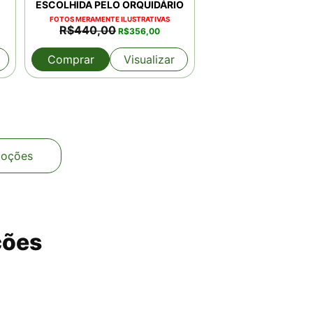
ESCOLHIDA PELO ORQUIDÁRIO
FOTOS MERAMENTE ILUSTRATIVAS
O
O
R$
440,00
R$
356,00
preço
preço
original
atual
Comprar
Visualizar
era:
é:
0.
R$440,00.
R$356,00.
moções
ções