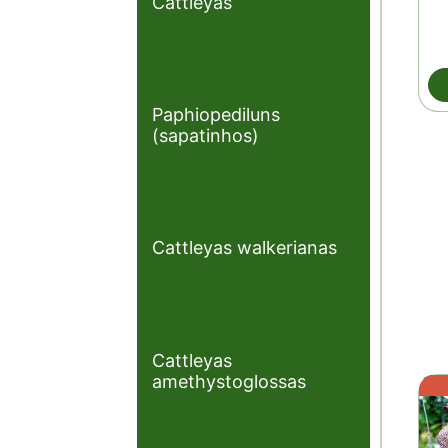
Cattleyas
Paphiopediluns
(sapatinhos)
Cattleyas walkerianas
Cattleyas
amethystoglossas