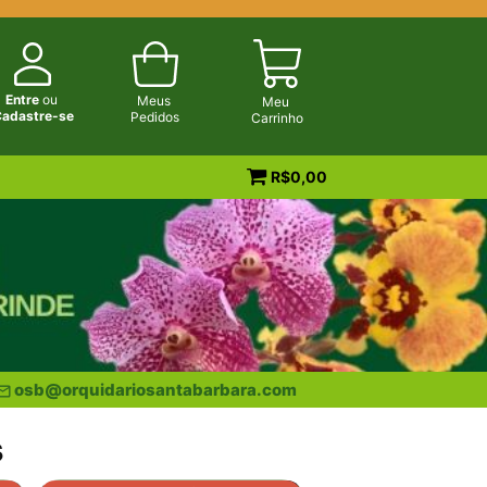
Entre
ou
Meus
Meu
adastre-se
Pedidos
Carrinho
R$
0,00
osb@orquidariosantabarbara.com
s