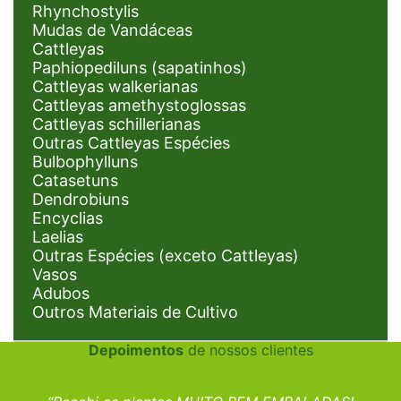
Rhynchostylis
Mudas de Vandáceas
Cattleyas
Paphiopediluns (sapatinhos)
Cattleyas walkerianas
Cattleyas amethystoglossas
Cattleyas schillerianas
Outras Cattleyas Espécies
Bulbophylluns
Catasetuns
Dendrobiuns
Encyclias
Laelias
Outras Espécies (exceto Cattleyas)
Vasos
Adubos
Outros Materiais de Cultivo
Depoimentos
de nossos clientes